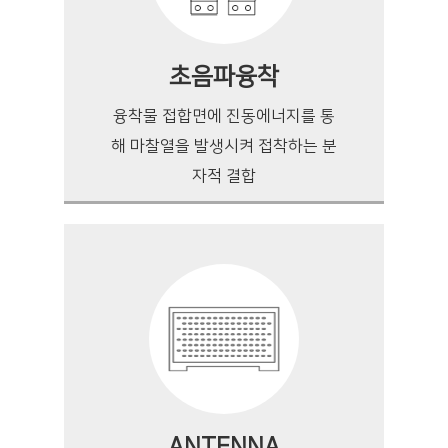
초음파융착
융착물 접합면에 진동에너지를 통
해 마찰열을 발생시켜 접착하는 분
자적 결합
ANTENNA